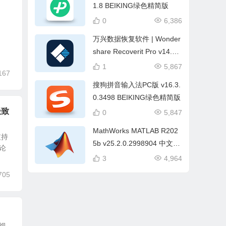
1.8 BEIKING绿色精简版
0
6,386
、
万兴数据恢复软件 | Wonder
share Recoverit Pro v14.0.
33.15 中文破解版
1
5,867
167
搜狗拼音输入法PC版 v16.3.
0.3498 BEIKING绿色精简版
极致
0
5,847
MathWorks MATLAB R202
支持
5b v25.2.0.2998904 中文破
论
解版
3
4,964
705