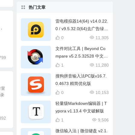
热门文章
雷电模拟器14(64) v14.0.22.
术，
0 / v9.5.32.0(64)去广告绿色
纯净版
0
11,305
文件对比工具 | Beyond Co
mpare v5.2.5.32528 中文破
799
解绿色版
1
11,280
搜狗拼音输入法PC版v16.7.
0.4673 精简优化版
作室
0
10,153
频录
轻量级Markdown编辑器 | T
ypora v1.13.4 中文破解版
892
1
9,506
微信输入法 | 微信键盘 v2.1.