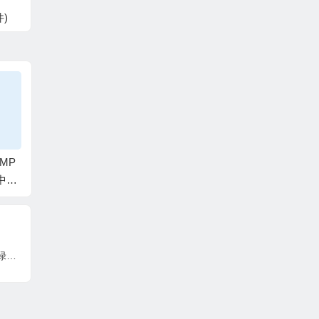
件)
解豪华
MP
免费的视频播放器 | M
MKV封装工具 | MKVT
屏幕捕捉
1 中文
PC-HC v2.7.4.49 中文
oolNix v100.0.151 中
SCOMP
ra
绿色版elchupacabra
文绿色版
Pro v
系统优化工具 | TweakPower v2.076 中文绿色版