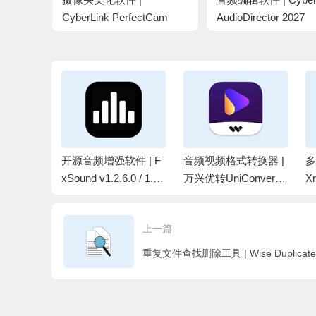
CyberLink PerfectCam
AudioDirector 2027
v2.3.7824.0 高级版
v17.0.6707.0 极致版
费音乐播
开源音频增强软件 | F
音频视频格式转换器 |
多
 / 2.12.
xSound v1.2.6.0 / 1.2.
万兴优转UniConverter
Xr
 中文绿色版
11.0 Beta 最新版
v17.4.7.651 中文破解
1
便携版
上一篇