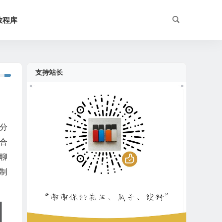
教程库
支持站长
充分
合
聊
制