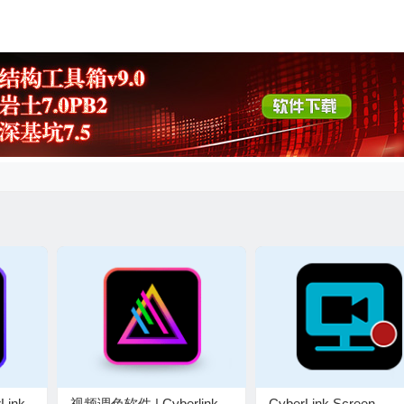
Link
视频调色软件 | Cyberlink
CyberLink Screen