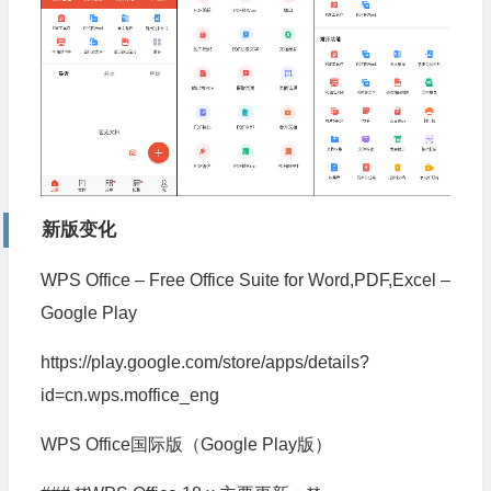
新版变化
WPS Office – Free Office Suite for Word,PDF,Excel –
Google Play
https://play.google.com/store/apps/details?
id=cn.wps.moffice_eng
WPS Office国际版（Google Play版）