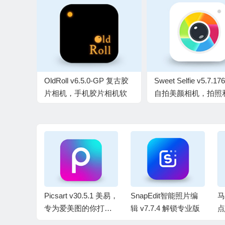
OldRoll v6.5.0-GP 复古胶
Sweet Selfie v5.7.17
片相机，手机胶片相机软
自拍美颜相机，拍照
件解锁高级版
片美化编辑，解锁专
4.2.3.0
Picsart v30.5.1 美易，
SnapEdit智能照片编
马
0.170谷
专为爱美图的你打
辑 v7.7.4 解锁专业版
点
锁VIP
造，解锁高级版
9