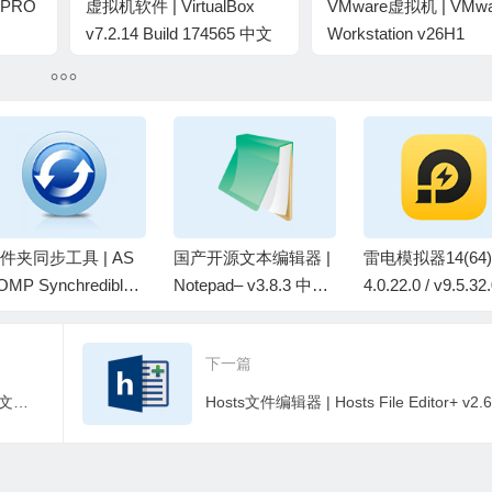
n PRO
虚拟机软件 | VirtualBox
VMware虚拟机 | VMwa
v7.2.14 Build 174565 中文
Workstation v26H1
绿色便携版
25388281 中文精简版
(06.08) by cuiplay
件夹同步工具 | AS
国产开源文本编辑器 |
雷电模拟器14(64) 
OMP Synchredible
Notepad– v3.8.3 中文
4.0.22.0 / v9.5.32
ro v9.117 中文绿色
绿色版
4)去广告绿色纯
下一篇
文件归档大师 | ArchiveMaster v2.90 中文绿色版