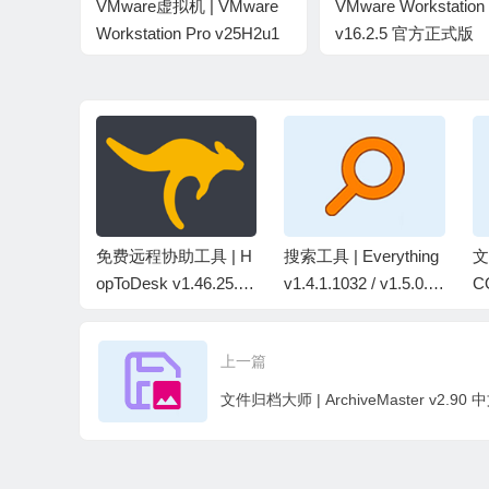
VMware虚拟机 | VMware
VMware Workstatio
Workstation Pro v25H2u1
v16.2.5 官方正式版
25219725 官方免费版
PSPad E
免费远程协助工具 | H
搜索工具 | Everything
文
.851 中文
opToDesk v1.46.25.0
v1.4.1.1032 / v1.5.0.1
C
中文绿色版
419b 中文绿色版
P
版
上一篇