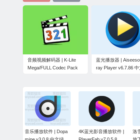
音频视频解码器 | K-Lite
蓝光播放器 | Aiseesoft
Mega/FULL Codec Pack
ray Player v6.7.86
v19.8.5 / v19.8.7 Beta 最新
色版
版
 Dopa
4K蓝光影音播放软件 |
洛雪音乐 免费音乐播
开
.8 中文绿色
PlayerFab v7.0.5.8 中
放下载 v2.12.2 / 2.12.
xS