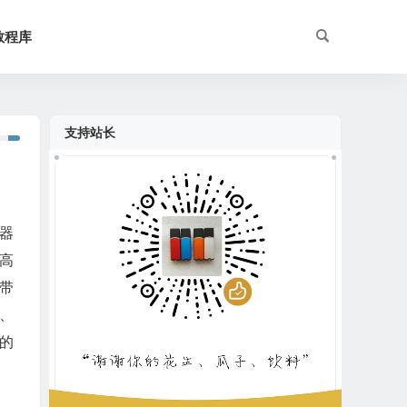
教程库
支持站长
器
是高
带
D、
式的