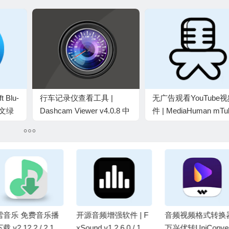
 Blu-
行车记录仪查看工具 |
无广告观看YouTube
 中文绿
Dashcam Viewer v4.0.8 中
件 | MediaHuman mTu
文绿色版
v2.9.13(0615) 绿色版
源音频增强软件 | F
音频视频格式转换器 |
多功能音频转换工具
ound v1.2.6.0 / 1.2.
万兴优转UniConverter
Xrecode3 v1.186 /