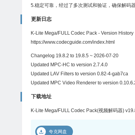
5.稳定可靠，经过了多次测试和验证，确保解码
更新日志
K-Lite Mega/FULL Codec Pack - Version History
https://www.codecguide.com/index.html
Changelog 19.8.2 to 19.8.5 ~ 2026-07-20
Updated MPC-HC to version 2.7.4.0
Updated LAV Filters to version 0.82-4-gab7ca
Updated MPC Video Renderer to version 0.10.6
下载地址
K-Lite Mega/FULL Codec Pack(视频解码器) v19.8
夸克网盘