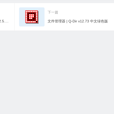
1.0 Beta 最新版
v17.4.7.651 中文破解
187.beta 中文绿
便携版
下一篇
Battery Guru安卓版手机电池管理软件v2.5.0.6 修改版
文件管理器 | Q-Dir v12.73 中文绿色版
有资源均为学习、交流使用，不得用于任何商业用途。如若本站转载内容