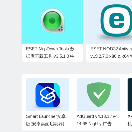
ESET NupDown Tools 数
ESET NOD32 Antivir
据库下载工具 v3.5.1.0 中
v19.2.7.0 x86 & x6
文绿色版
(07.05)
uru安卓版手
Smart Launcher安卓
AdGuard v4.13.1 / v4.
X
v2.5.
版(安卓桌面启动器) v
14.68 Nightly 广告拦
机
6.6 b015 修改版
截器，广告内容拦截
0