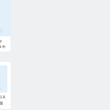
ty
64 中
.8.
Apktool M反编译工具
Solid Explorer安卓文
AppLo
业版
v2.4.0-260729
件管理器v3.5.17 解锁
锁，隐
完整版
密码、