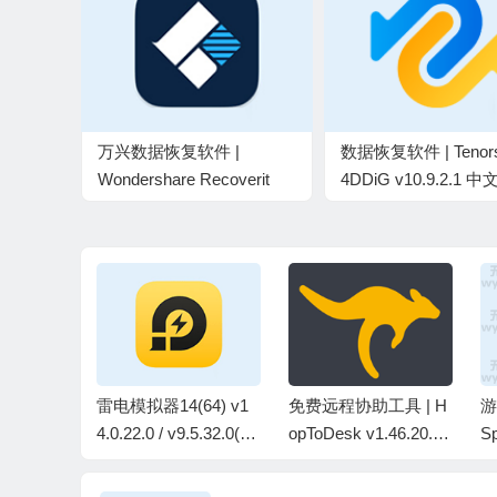
万兴数据恢复软件 |
数据恢复软件 | Tenors
Wondershare Recoverit
4DDiG v10.9.2.1 
Pro v14.0.33.15 中文破解
版
版
编辑器 |
雷电模拟器14(64) v1
免费远程协助工具 | H
游
3.8.3 中文
4.0.22.0 / v9.5.32.0(6
opToDesk v1.46.20.0
S
4)去广告绿色纯净版
中文绿色版
色