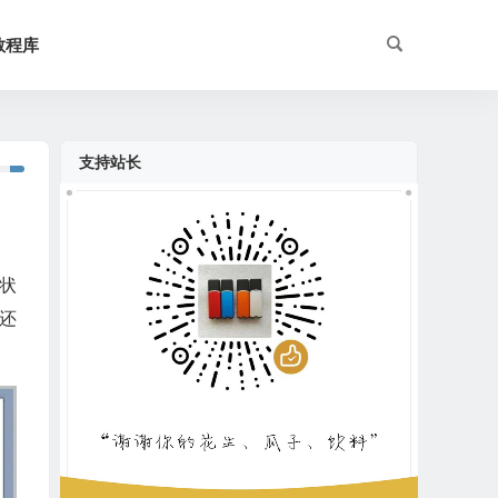
教程库
支持站长
状
还