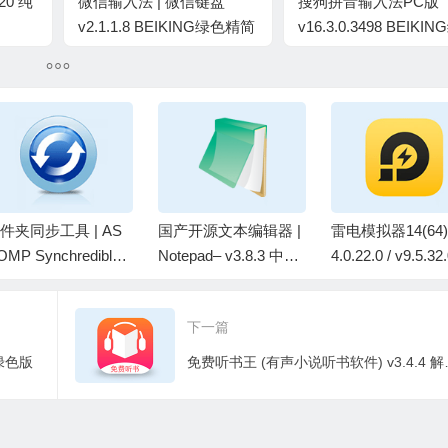
20 纯
微信输入法 | 微信键盘
搜狗拼音输入法PC版
v2.1.1.8 BEIKING绿色精简
v16.3.0.3498 BEIKI
版
精简版
件夹同步工具 | AS
国产开源文本编辑器 |
雷电模拟器14(64) 
OMP Synchredible
Notepad– v3.8.3 中文
4.0.22.0 / v9.5.32
ro v9.117 中文绿色
绿色版
4)去广告绿色纯
下一篇
文绿色版
免费听书王 (有