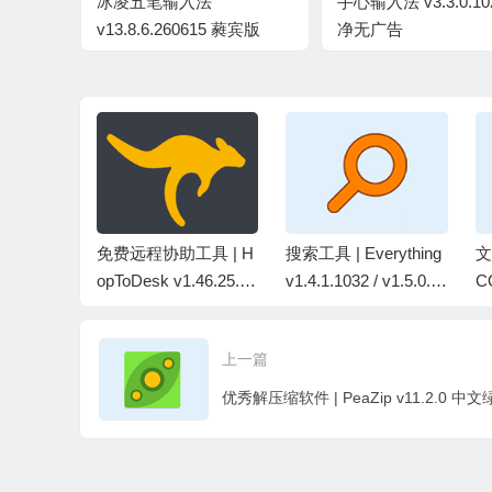
冰凌五笔输入法
手心输入法 v3.3.0.10
v13.8.6.260615 蕤宾版
净无广告
PSPad E
免费远程协助工具 | H
搜索工具 | Everything
文
.851 中文
opToDesk v1.46.25.0
v1.4.1.1032 / v1.5.0.1
C
中文绿色版
419b 中文绿色版
P
版
上一篇
优秀解压缩软件 | PeaZip v11.2.0 中