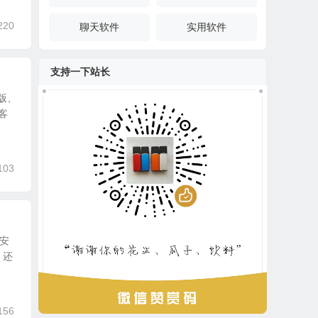
220
聊天软件
实用软件
支持一下站长
版、
客
103
安
，还
156