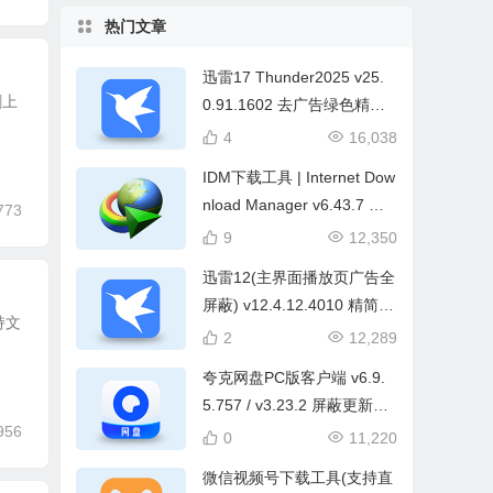
热门文章
迅雷17 Thunder2025 v25.
割上
0.91.1602 去广告绿色精简
版
4
16,038
IDM下载工具 | Internet Dow
nload Manager v6.43.7 直
773
装破解版+中文绿色版
9
12,350
迅雷12(主界面播放页广告全
屏蔽) v12.4.12.4010 精简绿
持文
色版
2
12,289
夸克网盘PC版客户端 v6.9.
5.757 / v3.23.2 屏蔽更新中
956
文绿色版
0
11,220
微信视频号下载工具(支持直