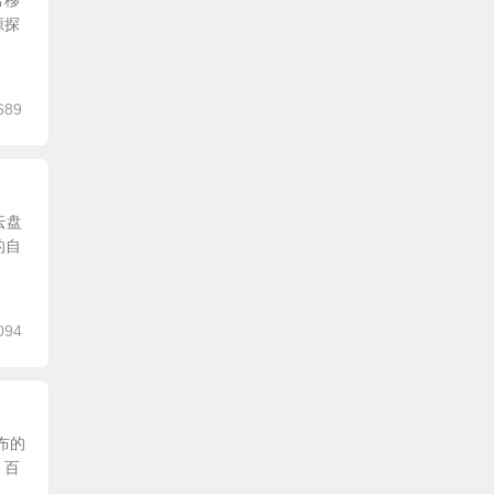
号移
源探
689
云盘
的自
094
布的
，百