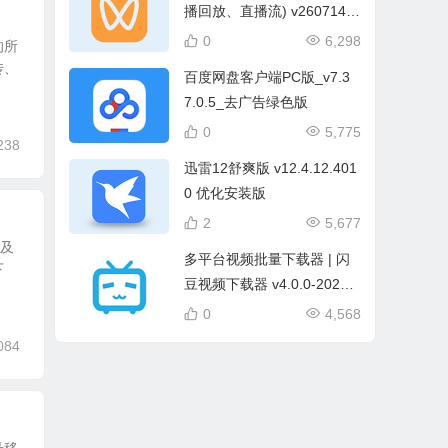
播回放、直播流) v260714
中文绿色版
0
6,298
的所
传、
百度网盘客户端PC版_v7.3
7.0.5_去广告绿色版
0
5,775
238
迅雷12舒爽版 v12.4.12.401
0 优化安装版
2
5,677
以及
多平台视频批量下载器 | 闪
下
豆视频下载器 v4.0.0-2026.0
7.29 去升级绿色版
0
4,568
084