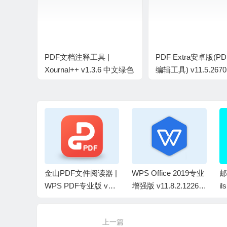
PDF文档注释工具 |
PDF Extra安卓版(P
Xournal++ v1.3.6 中文绿色
编辑工具) v11.5.267
版
解锁付费高级版
 2023专业
金山PDF文件阅读器 |
WPS Office 2019专业
邮
2.21555
WPS PDF专业版 v12.
增强版 v11.8.2.12265
il
0.26885 x
8.0.23123 精简安装版
永久激活版(08.03)
r 
08.05)
（2026.08.05）
文
上一篇