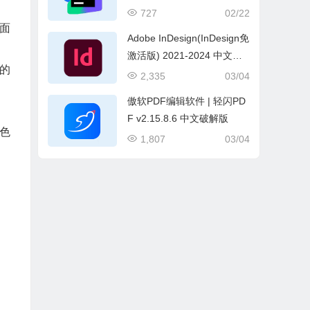
装激活版
727
02/22
页面
Adobe InDesign(InDesign免
激活版) 2021-2024 中文直
小的
装破解版
2,335
03/04
傲软PDF编辑软件 | 轻闪PD
F v2.15.8.6 中文破解版
颜色
1,807
03/04