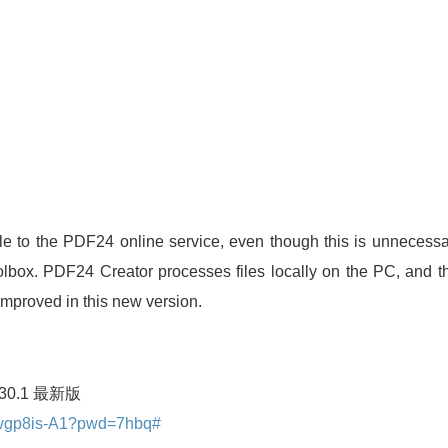
le to the PDF24 online service, even though this is unnecessa
lbox. PDF24 Creator processes files locally on the PC, and t
improved in this new version.
30.1 最新版
Dwgp8is-A1?pwd=7hbq#