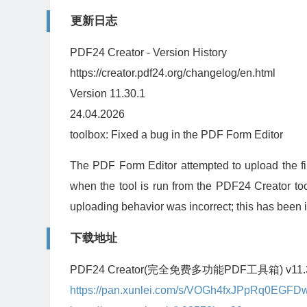
更新日志
PDF24 Creator - Version History
https://creator.pdf24.org/changelog/en.html
Version 11.30.1
24.04.2026
toolbox: Fixed a bug in the PDF Form Editor
The PDF Form Editor attempted to upload the fi
when the tool is run from the PDF24 Creator too
uploading behavior was incorrect; this has been 
下载地址
PDF24 Creator(完全免费多功能PDF工具箱) v11.
https://pan.xunlei.com/s/VOGh4fxJPpRq0EGF