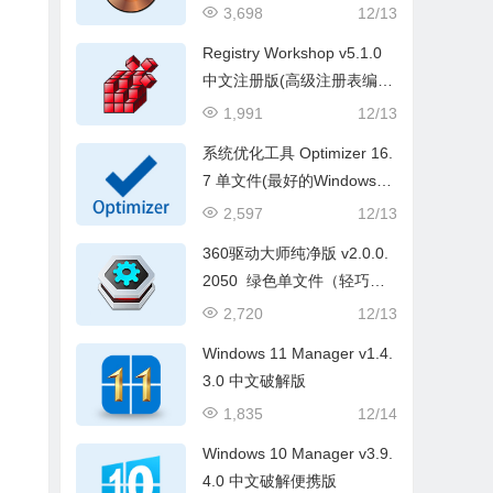
版(光盘映像编辑工具)
3,698
12/13
Registry Workshop v5.1.0
中文注册版(高级注册表编辑
器)
1,991
12/13
系统优化工具 Optimizer 16.
7 单文件(最好的Windows优
化器)
2,597
12/13
360驱动大师纯净版 v2.0.0.
2050 绿色单文件（轻巧版 /
网卡版）
2,720
12/13
Windows 11 Manager v1.4.
3.0 中文破解版
1,835
12/14
Windows 10 Manager v3.9.
4.0 中文破解便携版