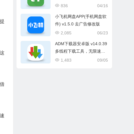
修改版
836
04/16
小飞机网盘APP(手机网盘软
提
件) v1.5.0 去广告修改版
2,085
06/23
ADM下载器安卓版 v14.0.39
多线程下载工具，无限速专
这
业版
1,483
09/05
借
速