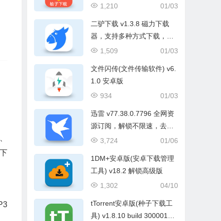
屏，解锁会员版
1,210
01/03
二驴下载 v1.3.8 磁力下载
器，支持多种方式下载，去
广告解锁会员版
1,509
01/03
文件闪传(文件传输软件) v6.
1.0 安卓版
934
01/03
迅雷 v77.38.0.7796 全网资
源订阅，解锁不限速，去广
n、
告纯净版
3,724
01/06
键下
1DM+安卓版(安卓下载管理
工具) v18.2 解锁高级版
1,302
04/10
tTorrent安卓版(种子下载工
P3
具) v1.8.10 build 30000191