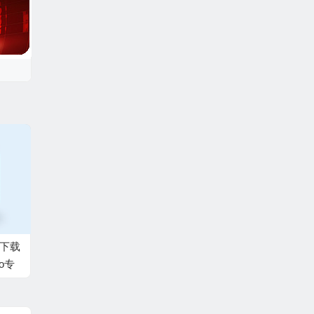
 下载
o专