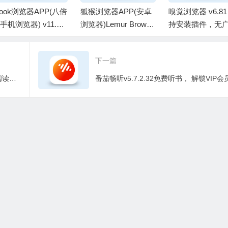
look浏览器APP(八倍
狐猴浏览器APP(安卓
嗅觉浏览器 v6.81
手机浏览器) v11.0.0
浏览器)Lemur Browse
持安装插件，无
新版
r v2.7.3.015 最新版
纯净版
下一篇
笔趣书阁 5.0.2 小说漫画，好用的小说阅读器，去广告纯净版
番茄畅听v5.7.2.32免费听书， 解锁VIP会