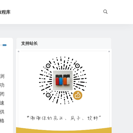
教程库
支持站长
米浏
心功
闭
速
擎供
格