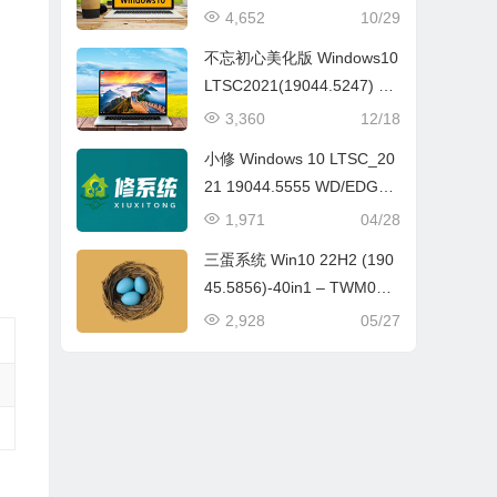
3.7259 NET4.8 X64 无更新
4,652
10/29
[纯净精简版][1.79G](2024.
不忘初心美化版 Windows10
8.28) 超低进程，2-6代老机
LTSC2021(19044.5247) X6
器强力推荐
4 无更新[太阳谷精简版]
3,360
12/18
小修 Windows 10 LTSC_20
21 19044.5555 WD/EDGE
可更新版[2.78G](2025-04-2
1,971
04/28
4)
三蛋系统 Win10 22H2 (190
45.5856)-40in1 – TWM000
【2025.05】
2,928
05/27