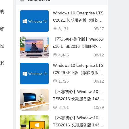
的
Windows 10 Enterprise LTS
C2021 长期服务版（微软原
版ISO镜像)
容
3,171
05/27
【不忘初心美化版】Window
投
s10 LTSB2016 长期服务版
14393.7259 NET4.8 X64_
4,445
08/12
无更新[精简版][1.93G](202
老
Windows 10 Enterprise LTS
4.8.29) 全新太阳谷+超低进
C2029 企业版（微软原版IS
程，推荐2-6代CPU
O镜像)
1,726
09/12
【不忘初心】Windows10 L
TSB2016 长期服务版 1439
3.7259 NET4.8 X64 无更新
3,701
10/29
[纯净精简版][1.79G](2024.
【不忘初心】Windows10 L
8.28) 超低进程，2-6代老机
TSB2016 长期服务版 1439
器强力推荐