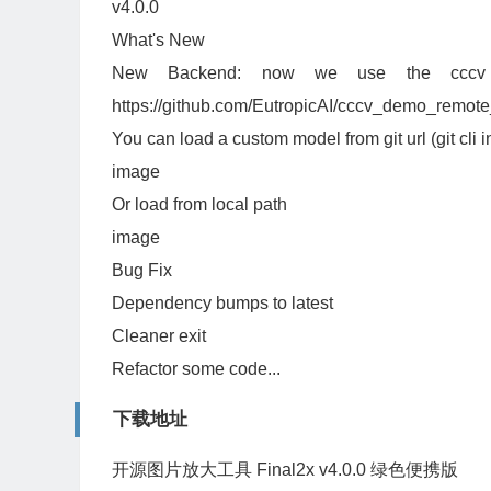
v4.0.0
What's New
New Backend: now we use the cccv b
https://github.com/EutropicAI/cccv_demo_remot
You can load a custom model from git url (git cli i
image
Or load from local path
image
Bug Fix
Dependency bumps to latest
Cleaner exit
Refactor some code...
下载地址
开源图片放大工具 Final2x v4.0.0 绿色便携版