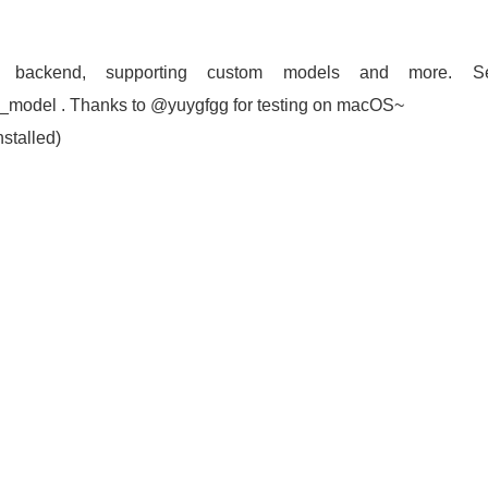
ackend, supporting custom models and more. S
e_model . Thanks to @yuygfgg for testing on macOS~
nstalled)