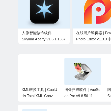
人像智能修饰软件 |
在线照片编辑器 | Foto
Skylum Aperty v1.6.1.1567
Photo Editor v1.3.
中文绿色便携版
色便携版
换工具 |
XML转换工具 | CoolU
图像扫描软件 | VueSc
图
tal HTML
tils Total XML Convert
an Pro v9.8.56.11 中
Su
.1.0.365
er v3.2.0.202中文绿色
文破解绿色版
4
版