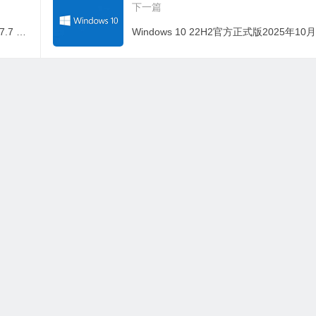
下一篇
Office 2013-2024 C2R Install Lite v7.7.7.7 r27 简体中文汉化版
有资源均为学习、交流使用，不得用于任何商业用途。如若本站转载内容
邮箱：wycad@foxmail.com
网站地图
|
站点地图