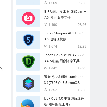
1,069
05/25
GIF动画录制工具 GifCam_v
7.0_汉化版单文件
1,190
08/26
Topaz Sharpen AI 4.1.0 / 3.
3.5 破解便携版
1,674
12/23
Topaz DeNoise AI 3.7.2 / 3.
3.4 AI智能图像降噪工具破
解便携版
1,442
12/23
的
智能照片编辑器 Luminar 4.
3.3(7895)/4.3.5 macOS 多
语言破解版(Win&Mac)
1,352
12/25
IcoFX v3.9.0 中文破解绿色
版(图标编辑工具)