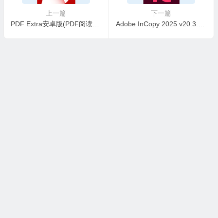
上一篇
下一篇
PDF Extra安卓版(PDF阅读编辑工具) v11.5.267052，解锁付费高级版
Adobe InCopy 2025 v20.3.1.073.0 x64 Multilingual 多国语言破解版
本站所有资源收集，转载于国内外站点。所有资源均为学习、交
流使用，不得用于任何商业用途。如若本站转载内容对您的权利