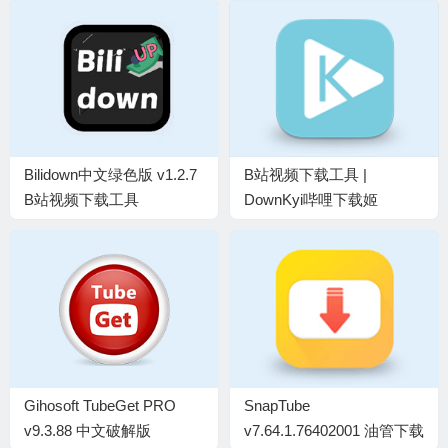
Bilidown中文绿色版 v1.2.7
B站视频下载工具 |
B站视频下载工具
DownKyi哔哩下载姬
v1.0.24 中文绿色版
Gihosoft TubeGet PRO
SnapTube
v9.3.88 中文破解版
v7.64.1.76402001 油管下载