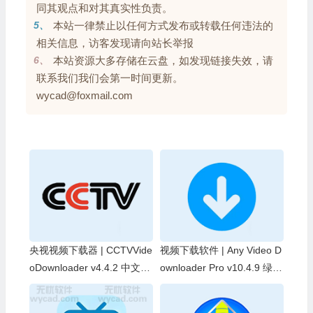
同其观点和对其真实性负责。
5、
本站一律禁止以任何方式发布或转载任何违法的
相关信息，访客发现请向站长举报
6、
本站资源大多存储在云盘，如发现链接失效，请
联系我们我们会第一时间更新。
wycad@foxmail.com
央视视频下载器 | CCTVVide
视频下载软件 | Any Video D
oDownloader v4.4.2 中文绿
ownloader Pro v10.4.9 绿色
色版
版