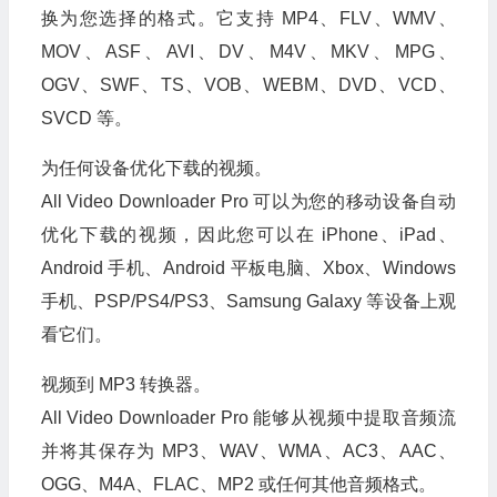
换为您选择的格式。它支持 MP4、FLV、WMV、
MOV、ASF、AVI、DV、M4V、MKV、MPG、
OGV、SWF、TS、VOB、WEBM、DVD、VCD、
SVCD 等。
为任何设备优化下载的视频。
All Video Downloader Pro 可以为您的移动设备自动
优化下载的视频，因此您可以在 iPhone、iPad、
Android 手机、Android 平板电脑、Xbox、Windows
手机、PSP/PS4/PS3、Samsung Galaxy 等设备上观
看它们。
视频到 MP3 转换器。
All Video Downloader Pro 能够从视频中提取音频流
并将其保存为 MP3、WAV、WMA、AC3、AAC、
OGG、M4A、FLAC、MP2 或任何其他音频格式。