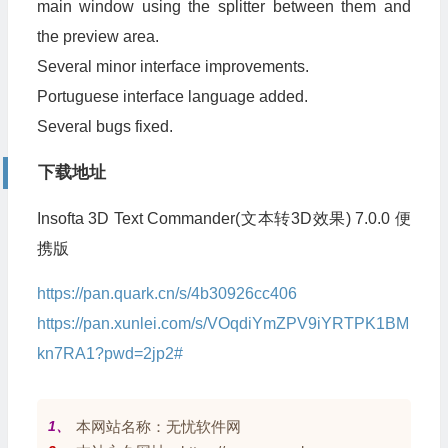
main window using the splitter between them and
the preview area.
Several minor interface improvements.
Portuguese interface language added.
Several bugs fixed.
下载地址
Insofta 3D Text Commander(文本转3D效果) 7.0.0 便
携版
https://pan.quark.cn/s/4b30926cc406
https://pan.xunlei.com/s/VOqdiYmZPV9iYRTPK1BM
kn7RA1?pwd=2jp2#
1、
本网站名称：无忧软件网