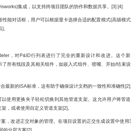
t和Navisworks)集成，以支持跨项目团队的协作和数据共享。[3] [4]
25提供了图形性能对话框，用户可以根据显卡选择合适的配置模式(高级模
]。
D Modeler，对P&ID行列表进行了完全的重新设计和改进。这个
图，显示了所有线段及其相关组件，如嵌入式组件、喷嘴、开始/结束
新，以符合最新的ISA标准，这有助于确保设计文档的一致性和准确性[2]
您可以使用更换夹子轻松切换到其他管道支架。这允许用户将管道
架，或者使用自定义管道支架[2]。
方案，改进正交对象的管理。在项目设置的正交生成设置中使用3
的分层方案[2]。