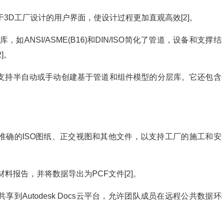
供了专门用于3D工厂设计的用户界面，使设计过程更加直观高效[2]。
ANSI/ASME(B16)和DIN/ISO简化了管道，设备和支撑
]。
D 2025支持半自动或手动创建基于管道和组件模型的分层库。它还包
。
25可以生成准确的ISO图纸、正交视图和其他文件，以支持工厂的施工和
料报告，并将数据导出为PCF文件[2]。
持将项目共享到Autodesk Docs云平台，允许团队成员在远程公共数据