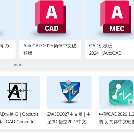
 珊瑚の
AutoCAD 2019 简体中文破
CAD机械版
解版
2024（AutoCAD
Mechanical 2024）
解版
AD转换器 | Coolutils
ZW3D2027中文版 | 中
中望CAD2026 1.
tal CAD Converter v
望3D 悟空2027中文激
筑版 简体中文轻
.1.0.249 中文绿色版
活版
简直装版【非官