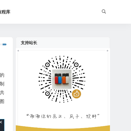
教程库
支持站长
名的
制
共
图