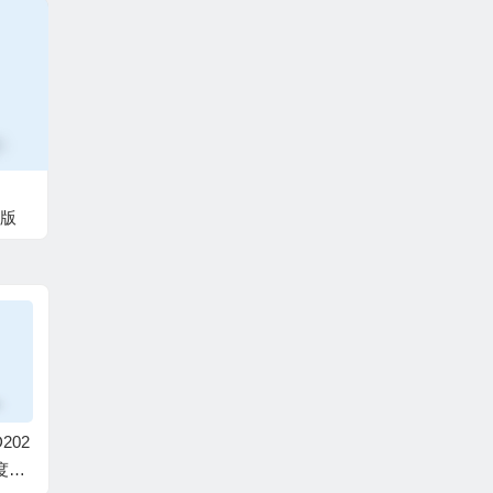
解版
202
Autodesk Revit 2027.
中望3D 2026 SP2(ZW
Autode
轻度精
0.1_多语言中文破解
3D2026中文版)X64中
fessio