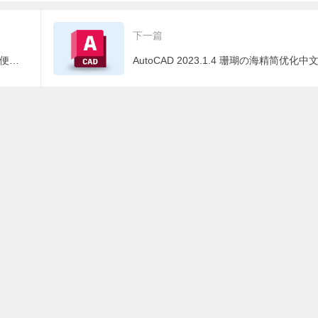
版
简直装版【非官方】
简直装版【非官
下一篇
Abbyy FineReader v16.0.14.7295 绿色便携版
AutoCAD 2023.1.4 珊瑚の海精简优化中
有资源均为学习、交流使用，不得用于任何商业用途。如若本站转载内容