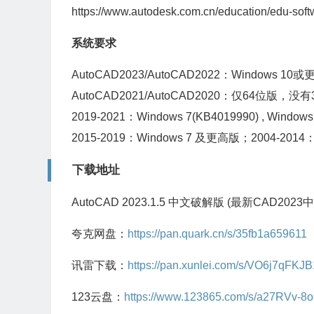
https://www.autodesk.com.cn/education/edu-soft
系统要求
AutoCAD2023/AutoCAD2022：Windows 10
AutoCAD2021/AutoCAD2020：仅64位版，没
2019-2021：Windows 7(KB4019990) , Windo
2015-2019：Windows 7 及更高版；2004-201
下载地址
AutoCAD 2023.1.5 中文破解版 (最新CAD202
夸克网盘：
https://pan.quark.cn/s/35fb1a659611
讯雷下载：
https://pan.xunlei.com/s/VO6j7q
123云盘：
https://www.123865.com/s/a27RVv-8