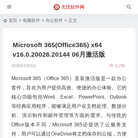
无忧软件网
首页
电脑软件
办公软件
正文
Microsoft 365(Office365) x64
v16.0.20026.20144 06月激活版
2026年6月5日
8,295
Microsoft 365（Office 365）直装激活版是一款办公
套件，旨在为用户提供高效、便捷的办公体验。它的
核心功能包括Word、Excel、PowerPoint、Outlook
等经典应用程序，能够满足用户在文档处理、数据分
析、演示制作和邮件管理等方面的需求。与传统的
Office版本不同，Microsoft 365还提供了云服务支
持，用户可以通过OneDrive将文档保存到云端，方便