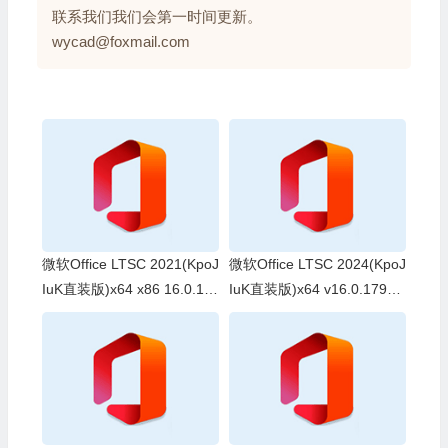
联系我们我们会第一时间更新。
wycad@foxmail.com
微软Office LTSC 2021(KpoJ
微软Office LTSC 2024(KpoJ
IuK直装版)x64 x86 16.0.14
IuK直装版)x64 v16.0.1793
334.20806 07月版 中文直装
2.20884 07月版 中文直装版
版