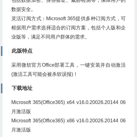
包括数据加密、身份验证、威胁检测等，保障用户的
数据安全。
灵活订阅方式：Microsoft 365提供多种订阅方式，可
根据用户需求选择适合的订阅方案，包括个人版和企
业版等，满足不同用户群体的需求。
此版特点
采用微软官方Office部署工具，一键安装并自动激活
(激活工具可能会被杀软误报)！
下载地址
Microsoft 365(Office365) x64 v16.0.20026.20144 06
月激活版
Microsoft 365(Office365) x86 v16.0.20026.20144 06
月激活版