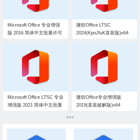
Microsoft Office 专业增强
微软Office LTSC
版 2016 简体中文批量许可
2024(KpoJIuK直装版)x64
版原版集成2025年9月更新
v16.0.17932.20884 07月版
完整ISO镜像
中文直装版
Microsoft Office LTSC 专业
微软Office专业增强版
增强版 2021 简体中文批量
2019(直装破解版)x64
许可版原版集成2025年9月
v16.0.10417.20176 07月版
更新完整ISO镜像