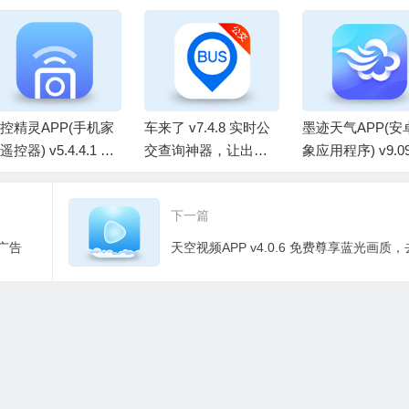
控精灵APP(手机家
车来了 v7.4.8 实时公
墨迹天气APP(安
遥控器) v5.4.4.1 去
交查询神器，让出行
象应用程序) v9.09
告修改版
无忧，去广告版
02 / v1.24.1 国
解锁会员修改版
下一篇
去广告