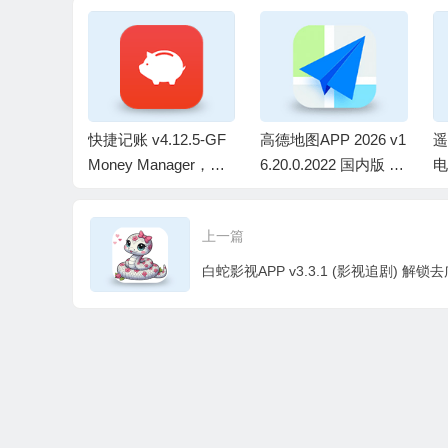
天气信息
快捷记账 v4.12.5-GF
高德地图APP 2026 v1
遥
VIP会员版
Money Manager，资
6.20.0.2022 国内版 / v
电
金管理轻松记账，解
16.19.0.2007 谷歌版 /
广
锁专业版
v9.5.0.600013 机车版
上一篇
/ v5.6.0.600021 车镜
版 去广告版
白蛇影视APP v3.3.1 (影视追剧) 解锁