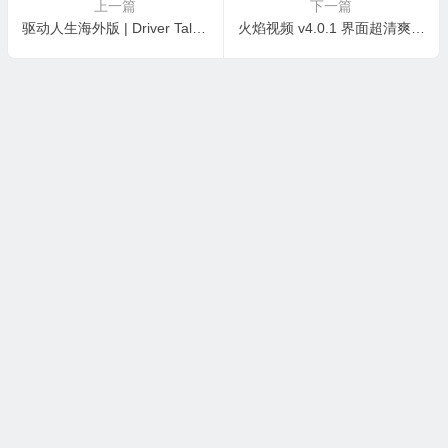
上一篇
下一篇
驱动人生海外版 | Driver Talent PRO v8.1.12.72 中文破解绿色版
火焰视频 v4.0.1 界面超清爽的高清免费影视追剧软件，去广告纯净版
本站所有资源收集，转载于国内外站点。所有资源均为学习、交
流使用，不得用于任何商业用途。如若本站转载内容对您的权利
造成侵害，请及时联系站长处理！