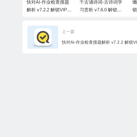
9.78 解锁
快对AI-作业检查搜题
千古诵诗词-古诗词学
懒
解析 v7.2.2 解锁VIP会
习赏析 v7.6.0 解锁VIP
锁
员版
会员版
上一篇