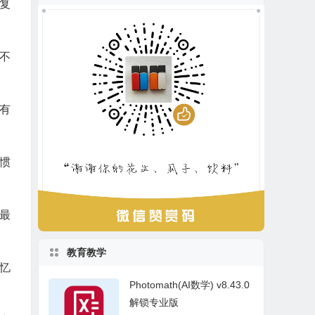
复
不
有
惯
最
教育教学
忆
Photomath(AI数学) v8.43.0
解锁专业版