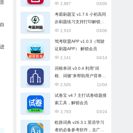
音
2,887
03/05
考霸刷题宝 v1.7.6 小初高同
步刷题练习支持打印解锁VIP
自
会员版
2,910
03/06
驾考联盟APP v1.0.3（驾驶
进
证刷题APP） 解锁会员
2,141
04/14
词根单词 v3.0.4 利用“词
根、词缀”来帮助用户背单
词，解锁会员版
2,505
11/04
试卷宝 v4.7 主打试卷错题搜
索工具，解锁会员
3,783
03/24
欧路词典 v26.3.1 英语学习
者的必备参考软件，去广告