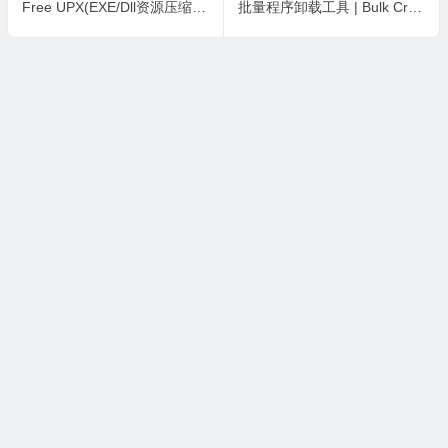
Free UPX(EXE/Dll资源压缩工具) v3.2 中文绿色版
批量程序卸载工具 | Bulk Crap Uninstaller v6.2.0.0 中文破解绿色版
本站所有资源收集，转载于国内外站点。所有资源均为学习、交
流使用，不得用于任何商业用途。如若本站转载内容对您的权利
造成侵害，请及时联系站长处理！