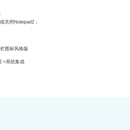
；
关闭Notepad2；
工具栏图标风格版
置->系统集成