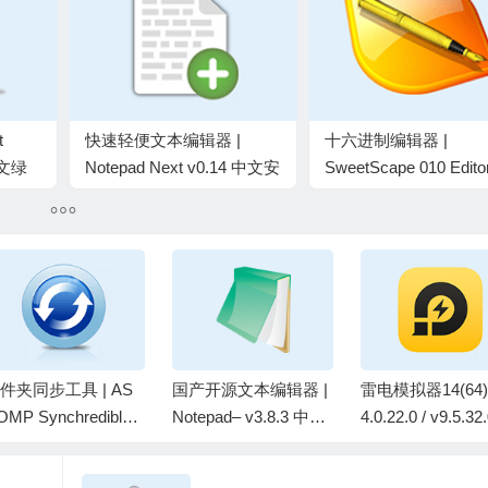
t
快速轻便文本编辑器 |
十六进制编辑器 |
 中文绿
Notepad Next v0.14 中文安
SweetScape 010 Edito
装版及绿色版
v16.0.4 中英文破解版
件夹同步工具 | AS
国产开源文本编辑器 |
雷电模拟器14(64) 
OMP Synchredible
Notepad– v3.8.3 中文
4.0.22.0 / v9.5.32
ro v9.117 中文绿色
绿色版
4)去广告绿色纯