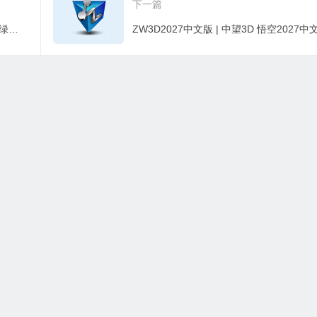
下一篇
综合媒体处理工具 | MTools v0.2.1 中文绿色便携版
有资源均为学习、交流使用，不得用于任何商业用途。如若本站转载内容
邮箱：wycad@foxmail.com
网站地图
|
站点地图