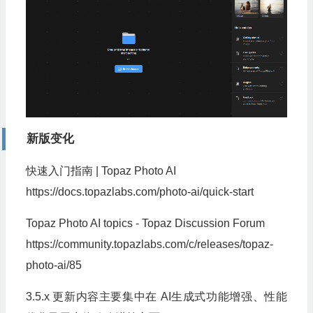
新版变化
快速入门指南 | Topaz Photo AI
https://docs.topazlabs.com/photo-ai/quick-start
Topaz Photo AI topics - Topaz Discussion Forum
https://community.topazlabs.com/c/releases/topaz-
photo-ai/85
3.5.x 更新内容主要集中在 AI生成式功能增强、性能