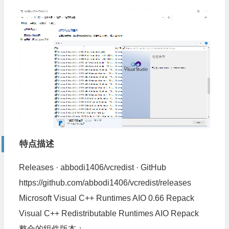
特点描述
Releases · abbodi1406/vcredist · GitHub
https://github.com/abbodi1406/vcredist/releases
Microsoft Visual C++ Runtimes AIO 0.66 Repack
Visual C++ Redistributable Runtimes AIO Repack
整合的组件版本：