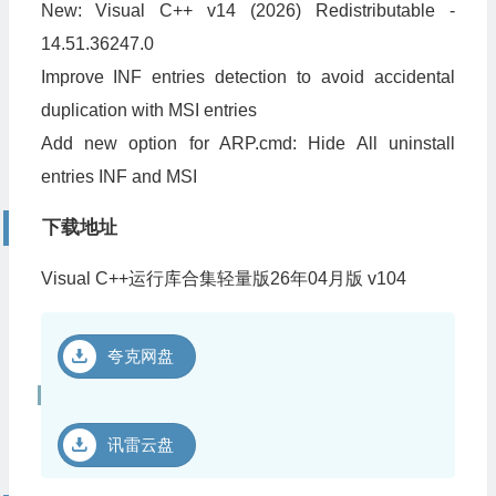
New: Visual C++ v14 (2026) Redistributable -
14.51.36247.0
Improve INF entries detection to avoid accidental
duplication with MSI entries
Add new option for ARP.cmd: Hide All uninstall
entries INF and MSI
下载地址
Visual C++运行库合集轻量版26年04月版 v104
夸克网盘
讯雷云盘