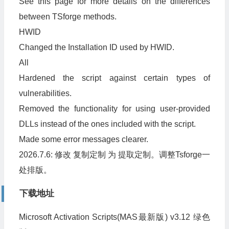
See this page for more details on the differences
between TSforge methods.
HWID
Changed the Installation ID used by HWID.
All
Hardened the script against certain types of
vulnerabilities.
Removed the functionality for using user-provided
DLLs instead of the ones included with the script.
Made some error messages clearer.
2026.7.6: 修改 复制定制 为 提取定制。调整Tsforge一
处排版。
下载地址
Microsoft Activation Scripts(MAS最新版) v3.12 绿色