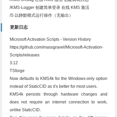
/KMS-Logger 创建简单登录 在线 KMS 激活
/S 以静默模式运行操作（无输出）
更新日志
Microsoft Activation Scripts - Version History
https://github.com/massgravel/Microsoft-Activation-
Scripts/releases
3.12
TSforge
Now defaults to KMS4k for the Windows-only option
instead of StaticCID as it's better for most users.
KMS4k persists through hardware changes and
does not require an internet connection to work,
unlike StaticCID.