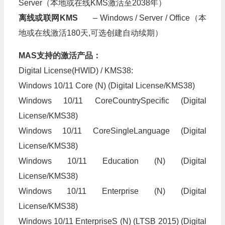
Server（本地或在线KMS激活至2038年）
离线或联网KMS
– Windows / Server / Office（本
地或在线激活180天,可选创建自动续期）
MAS支持的激活产品：
Digital License(HWID) / KMS38:
Windows 10/11 Core (N) (Digital License/KMS38)
Windows 10/11 CoreCountrySpecific (Digital
License/KMS38)
Windows 10/11 CoreSingleLanguage (Digital
License/KMS38)
Windows 10/11 Education (N) (Digital
License/KMS38)
Windows 10/11 Enterprise (N) (Digital
License/KMS38)
Windows 10/11 EnterpriseS (N) (LTSB 2015) (Digital