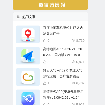
热门文章
百度地图车机版v21.17.2 内
测版无广告
0
8,730
高德地图APP 2026 v16.20.
0.2022 国内版 / v16.19.0.2
007 谷歌版 / v9.5.0.600013
3
6,871
机车版 / v5.6.0.600021 车
彩云天气 v7.62.0 专业天气
镜版 去广告版
预报应用，去广告解锁会员
版
1
6,432
墨迹天气APP(安卓气象应用
程序) v9.0942.02 / v1.24.1
国际版，解锁会员修改版
0
5,921