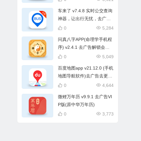
车来了 v7.4.8 实时公交查询
神器，让出行无忧，去广告
版
0
5,284
问真八字APP(命理学手机程
序) v2.4.1 去广告解锁会员
版
0
5,049
百度地图app v21.12.0 (手机
地图导航软件)去广告去更新
精简版
0
4,644
微鲤万年历 v9.9.1 去广告VI
P版(原中华万年历)
0
3,773