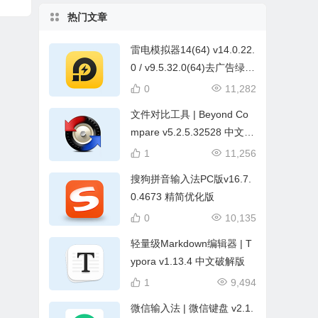
热门文章
雷电模拟器14(64) v14.0.22.
0 / v9.5.32.0(64)去广告绿色
纯净版
0
11,282
文件对比工具 | Beyond Co
mpare v5.2.5.32528 中文破
解绿色版
1
11,256
搜狗拼音输入法PC版v16.7.
0.4673 精简优化版
0
10,135
轻量级Markdown编辑器 | T
ypora v1.13.4 中文破解版
1
9,494
微信输入法 | 微信键盘 v2.1.