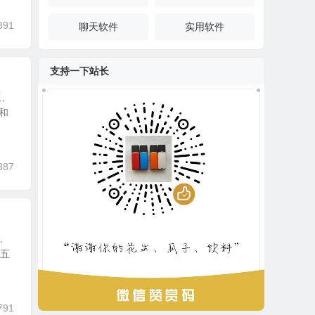
391
聊天软件
实用软件
支持一下站长
版、
和
387
捷、
纪五
791